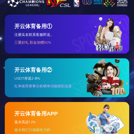
液压系统
磁性材料湿式成型爱游戏中国官方网站（中国）有限公司
新闻中心
怎样判断爱游戏中国官方网站（中国）有限公司的油液该不该换
爱游戏中国官方网站（中国）有限公司液压系统的清洁
四柱爱游戏中国官方网站（中国）有限公司的平行度怎样调
影响油压机压制件精度的因素
爱游戏中国官方网站（中国）有限公司