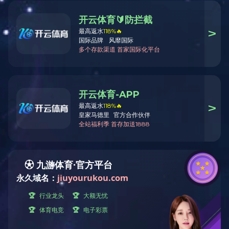
环氧树脂凝胶成型机
1
导航栏目
单柱爱游戏中国官方网站（中国）有限公司
双柱爱游戏中国官方网站（中国）有限公司
全自动粉末制品爱游戏中国官方网站（中国）有限公司
四柱万能爱游戏中国官方网站（中国）有限公司
单动薄板快速拉伸爱游戏中国官方网站（中国）有限公司