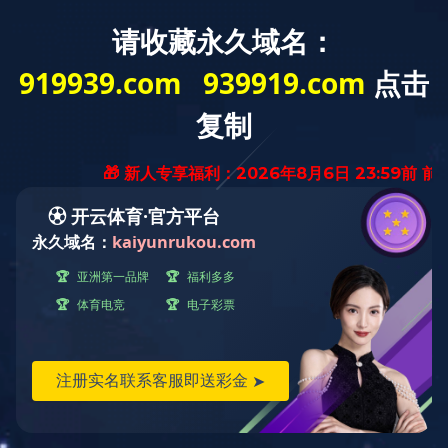
语言选择：
中文简体
∷
中文繁体
导航菜单
Toggl
navig
您的位置：
首 页
>
爱游戏中国官方网站（中国）有限公司展示
>
环氧树脂凝胶成型机
环氧树脂凝胶成型机